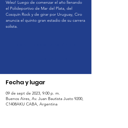
Vélez! Luego de comenzar el año llenando
el Polideportivo de Mar del Plata, del
Cosquín Rock y de girar por Uruguay, Ciro
anuncia el quinto gran estadio de su carrera
solista.
Las entradas no están a la
venta
Ver otros eventos
Fecha y lugar
09 de sept de 2023, 9:00 p. m.
Buenos Aires, Av. Juan Bautista Justo 9200,
C1408AKU CABA, Argentina