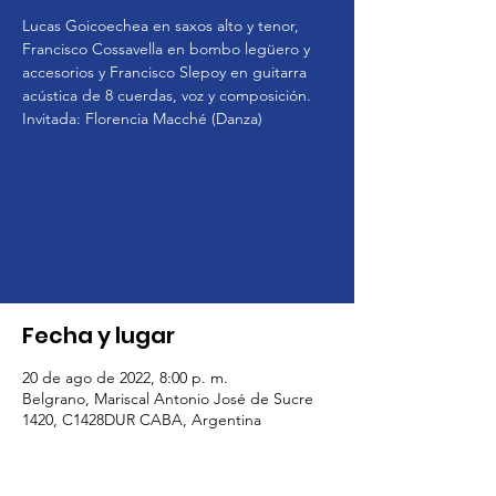
Lucas Goicoechea en saxos alto y tenor,
Francisco Cossavella en bombo legüero y
accesorios y Francisco Slepoy en guitarra
acústica de 8 cuerdas, voz y composición.
Invitada: Florencia Macché (Danza)
Se ha cerrado la posibilidad
de registrarse
Ver otros eventos
Fecha y lugar
20 de ago de 2022, 8:00 p. m.
Belgrano, Mariscal Antonio José de Sucre
1420, C1428DUR CABA, Argentina