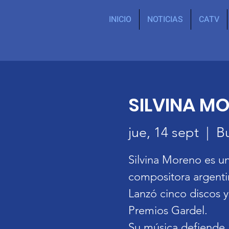
INICIO
NOTICIAS
CATV
SILVINA M
jue, 14 sept
  |  
B
Silvina Moreno es un
compositora argenti
Lanzó cinco discos y
Premios Gardel.
Su música defiende l