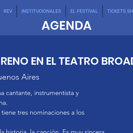
REV
INSTITUCIONALES
EL FESTIVAL
TICKETS S
AGENDA
ORENO EN EL TEATRO BRO
uenos Aires
a cantante, instrumentista y
na.
 tiene tres nominaciones a los
a historia, la canción. Es muy sincera,