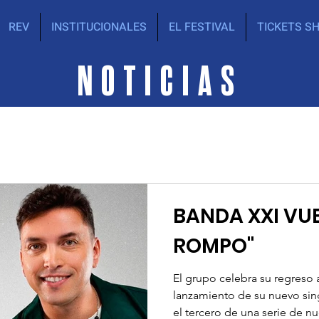
REV
INSTITUCIONALES
EL FESTIVAL
TICKETS S
NOTICIAS
BANDA XXI VUELVE CON "ME
ROMPO"
El grupo celebra su regreso a
lanzamiento de su nuevo sing
el tercero de una serie de nu