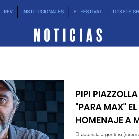
REV
INSTITUCIONALES
EL FESTIVAL
TICKETS S
NOTICIAS
PIPI PIAZZOLL
"PARA MAX" EL
HOMENAJE A 
El baterista argentino (miem