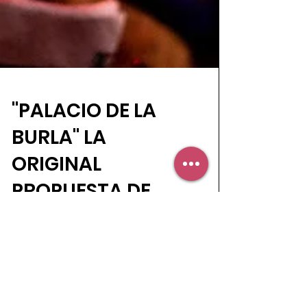
"PALACIO DE LA
BURLA" LA
ORIGINAL
PROPUESTA DE
PASEO
Las 13 canciones que componen al Palacio
de la Burla, que aborda diversos géneros