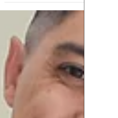
en alta definición, pero se deja entrever.
"Pixelado" es la prueba de cómo actúan las
personas cuando se encuentran a mitad de
camino. Al grabarla de manera autogestiva,
desde su Home Studio, Punto aparte! logra
un mayor aprendizaje y evita el uso de
amplificadores para obtener un sonido más
punk hardcore. "Invitamos a Lucas Díaz, que
es el baterista