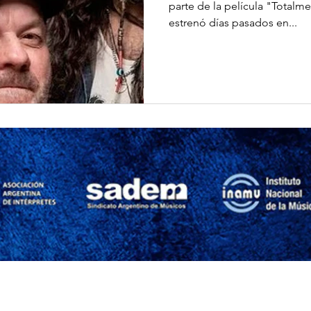
parte de la película "Total
estrenó días pasados en...