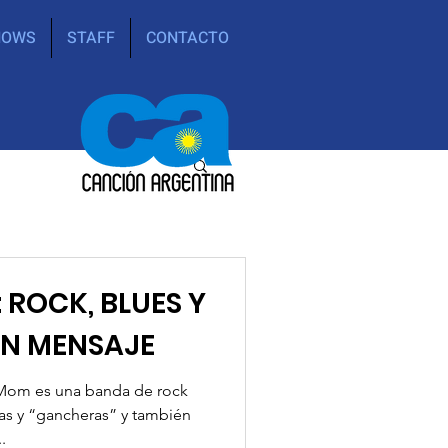
HOWS
STAFF
CONTACTO
: ROCK, BLUES Y
ON MENSAJE
s Mom es una banda de rock
as y “gancheras” y también
.