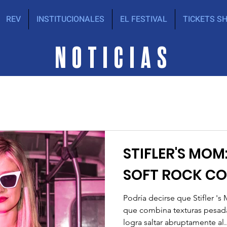
REV
INSTITUCIONALES
EL FESTIVAL
TICKETS S
NOTICIAS
STIFLER'S MOM
SOFT ROCK C
Podría decirse que Stifler '
que combina texturas pesad
logra saltar abruptamente al..