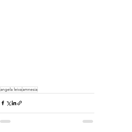
angela leiva
amnesia