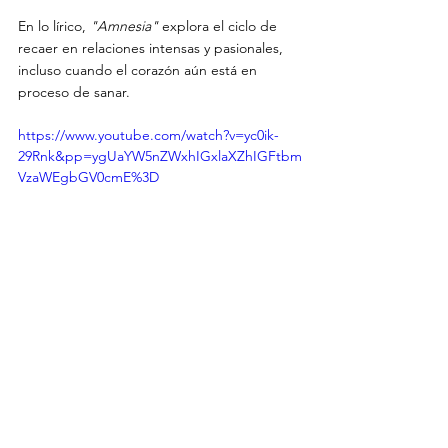
En lo lírico, 
"Amnesia" 
explora el ciclo de 
recaer en relaciones intensas y pasionales, 
incluso cuando el corazón aún está en 
proceso de sanar.
https://www.youtube.com/watch?v=yc0ik-
29Rnk&pp=ygUaYW5nZWxhIGxlaXZhIGFtbm
VzaWEgbGV0cmE%3D