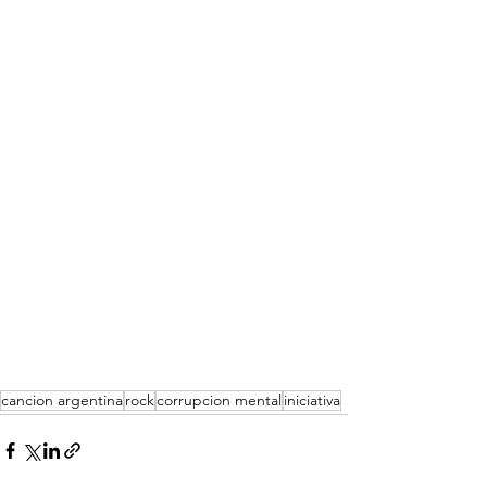
cancion argentina
rock
corrupcion mental
iniciativa