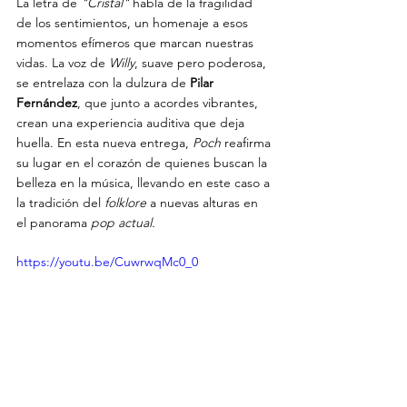
La letra de 
"Cristal"
 habla de la fragilidad 
de los sentimientos, un homenaje a esos 
momentos efímeros que marcan nuestras 
vidas. La voz de 
Willy
, suave pero poderosa, 
se entrelaza con la dulzura de 
Pilar 
Fernández
, que junto a acordes vibrantes, 
crean una experiencia auditiva que deja 
huella. En esta nueva entrega, 
Poch
 reafirma 
su lugar en el corazón de quienes buscan la 
belleza en la música, llevando en este caso a 
la tradición del 
folklore
 a nuevas alturas en 
el panorama 
pop actual.
https://youtu.be/CuwrwqMc0_0