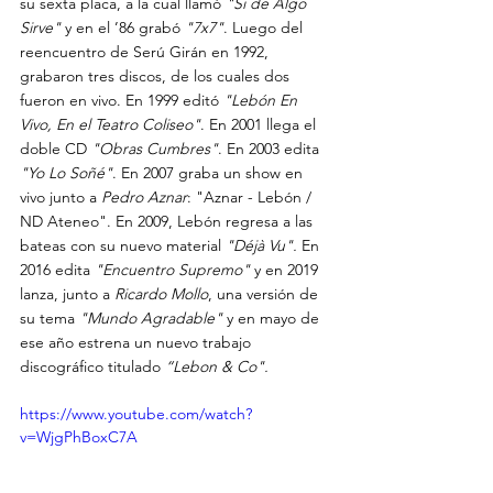
su sexta placa, a la cual llamó 
"Si de Algo 
Sirve"
 y en el ’86 grabó 
"7x7"
. Luego del 
reencuentro de Serú Girán en 1992, 
grabaron tres discos, de los cuales dos 
fueron en vivo. En 1999 editó 
"Lebón En 
Vivo, En el Teatro Coliseo"
. En 2001 llega el 
doble CD
 "Obras Cumbres"
. En 2003 edita 
"Yo Lo Soñé"
. En 2007 graba un show en 
vivo junto a 
Pedro Aznar
: "Aznar - Lebón / 
ND Ateneo". En 2009, Lebón regresa a las 
bateas con su nuevo material 
"Déjà Vu". 
En  
2016 edita
 "Encuentro Supremo"
 y en 2019 
lanza, junto a 
Ricardo Mollo
, una versión de 
su tema
 "Mundo Agradable"
 y en mayo de 
ese año estrena un nuevo trabajo 
discográfico titulado 
“Lebon & Co".
https://www.youtube.com/watch?
v=WjgPhBoxC7A