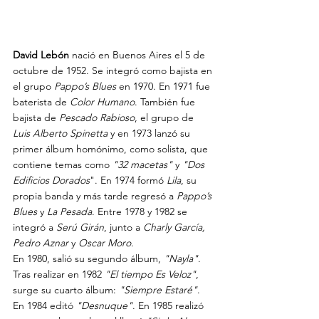
David Lebón
 nació en Buenos Aires el 5 de 
octubre de 1952. Se integró como bajista en 
el grupo
 Pappo’s Blues
 en 1970. En 1971 fue 
baterista de 
Color Humano
. También fue 
bajista de 
Pescado Rabioso
, el grupo de 
Luis Alberto Spinetta
 y en 1973 lanzó su 
primer álbum homónimo, como solista, que 
contiene temas como 
"32 macetas"
 y 
"Dos 
Edificios Dorados
". En 1974 formó 
Lila
, su 
propia banda y más tarde regresó a 
Pappo’s 
Blues
 y 
La Pesada
. Entre 1978 y 1982 se 
integró a 
Serú Girán
, junto a 
Charly García, 
Pedro Aznar 
y 
Oscar Moro
.
En 1980, salió su segundo álbum, 
"Nayla"
. 
Tras realizar en 1982 
"El tiempo Es Veloz"
, 
surge su cuarto álbum: 
"Siempre Estaré"
. 
En 1984 editó
 "Desnuque"
. En 1985 realizó 