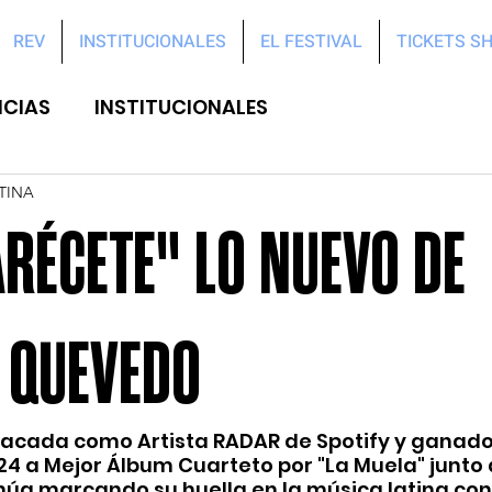
REV
INSTITUCIONALES
EL FESTIVAL
TICKETS S
ICIAS
INSTITUCIONALES
TINA
RÉCETE" LO NUEVO DE
 QUEVEDO
tacada como Artista RADAR de Spotify y ganado
4 a Mejor Álbum Cuarteto por "La Muela" junto 
inúa marcando su huella en la música latina con 