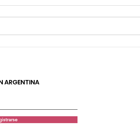
EL REG
TULI LANZA "25", SU NUEVO TEMA
ÓN ARGENTINA
istrarse