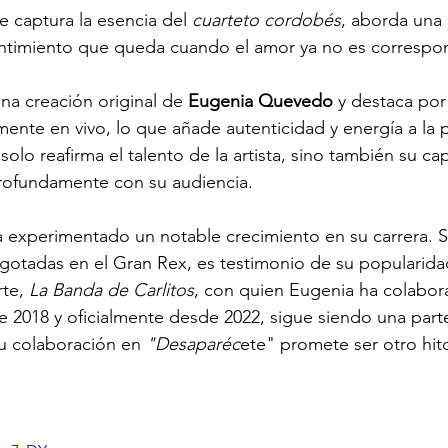
 captura la esencia del
 cuarteto cordobés
, aborda una 
entimiento que queda cuando el amor ya no es correspo
una creación original de 
Eugenia Quevedo
 y destaca por
nte en vivo, lo que añade autenticidad y energía a la 
olo reafirma el talento de la artista, sino también su c
profundamente con su audiencia.
a experimentado un notable crecimiento en su carrera. S
otadas en el Gran Rex, es testimonio de su popularidad
te, 
La Banda de Carlitos
, con quien Eugenia ha colabor
2018 y oficialmente desde 2022, sigue siendo una parte
Su colaboración en 
"Desaparéc
ete" promete ser otro hito