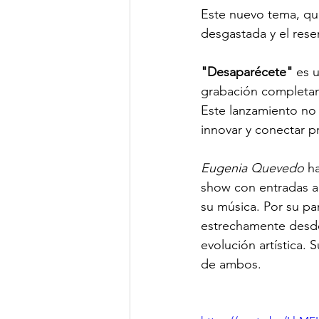
Este nuevo tema, que
desgastada y el res
"Desaparécete"
 es 
grabación completame
Este lanzamiento no s
innovar y conectar 
Eugenia Quevedo
 h
show con entradas ag
su música. Por su par
estrechamente desde 
evolución artística. 
de ambos.