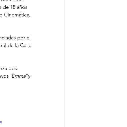
 de 18 años 
o Cinemática, 
ciadas por el 
ral de la Calle 
anza dos 
evos
 ¨Emma¨
 y 
c