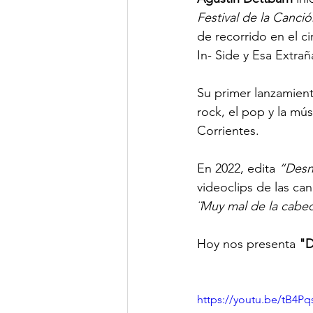
Festival de la Canci
de recorrido en el c
In- Side y Esa Extra
Su primer lanzamient
rock, el pop y la mús
Corrientes.
En 2022, edita 
“Des
videoclips de las ca
¨Muy mal de la cabec
Hoy nos presenta 
"D
https://youtu.be/tB4