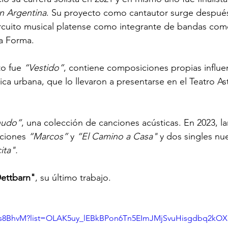
ón Argentina
. Su proyecto como cantautor surge después
ircuito musical platense como integrante de bandas com
ña Forma.
o fue 
“Vestido”
, contiene composiciones propias influen
ica urbana, que lo llevaron a presentarse en el Teatro Ast
nudo”
, una colección de canciones acústicas. En 2023, l
nciones 
“Marcos”
 y 
“El Camino a Casa"
 y dos singles nu
ita".
ettbarn"
, su último trabajo.
Pqs8BhvM?list=OLAK5uy_lEBkBPon6Tn5EImJMjSvuHisgdbq2kOX