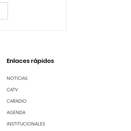
O PEREYRA Y SEBA MENDOZA CON "ME
 DE TI (EN VIVO)"
Enlaces rápidos
NOTICIAS
CATV
CARADIO
AGENDA
INSTITUCIONALES