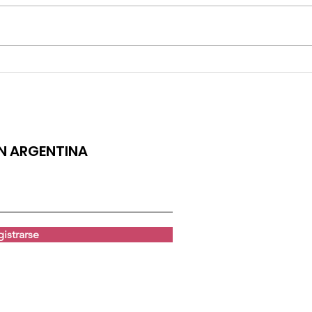
ÁNGELA LEIVA LANZA "GATO"
LUCIAN
ENAMORÉ
ÓN ARGENTINA
istrarse