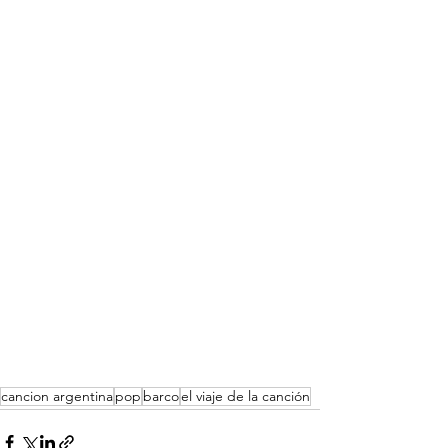
cancion argentina
pop
barco
el viaje de la canción