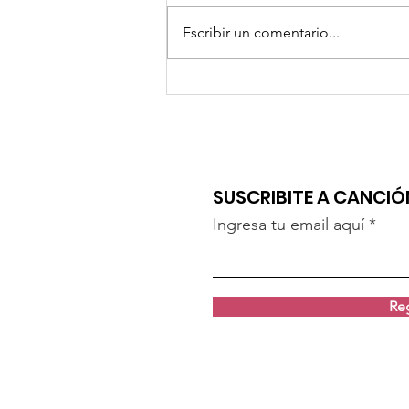
Escribir un comentario...
"TEMPESTAD" DE LUZABRIL
SUSCRIBITE A CANCI
Ingresa tu email aquí
Reg