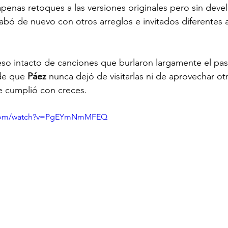
penas retoques a las versiones originales pero sin devel
abó de nuevo con otros arreglos e invitados diferentes a
eso intacto de canciones que burlaron largamente el pa
de que 
Páez 
nunca dejó de visitarlas ni de aprovechar ot
se cumplió con creces.
e.com/watch?v=PgEYmNmMFEQ