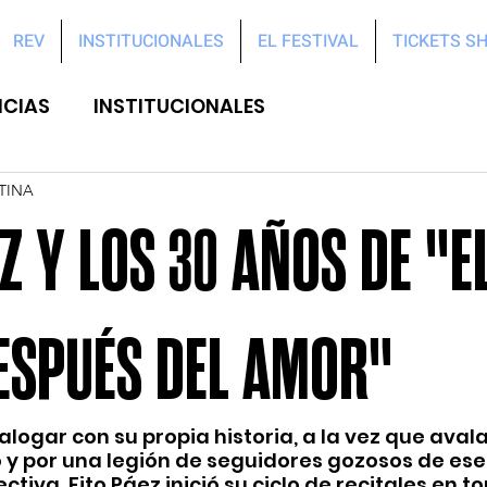
REV
INSTITUCIONALES
EL FESTIVAL
TICKETS S
ICIAS
INSTITUCIONALES
TINA
Z Y LOS 30 AÑOS DE "E
ESPUÉS DEL AMOR"
alogar con su propia historia, a la vez que aval
o y por una legión de seguidores gozosos de ese
iva, Fito Páez inició su ciclo de recitales en tor