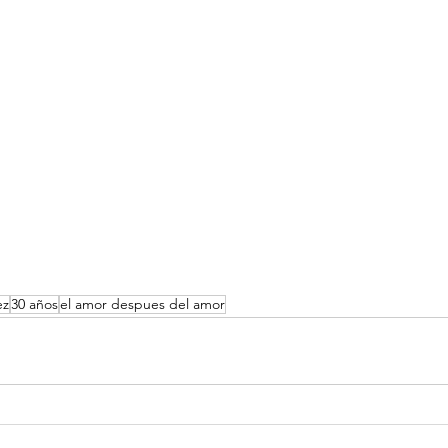
ez
30 años
el amor despues del amor