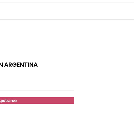
EL PRIMER ÁLBUM DE BRUNO URBANI
LULI M
ÓN ARGENTINA
istrarse