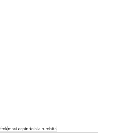
fmk
maxi espindola
la rumbita