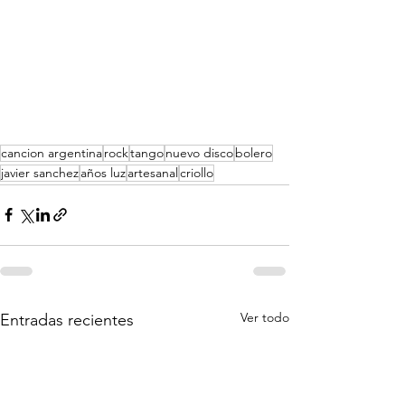
cancion argentina
rock
tango
nuevo disco
bolero
javier sanchez
años luz
artesanal
criollo
Ver todo
Entradas recientes