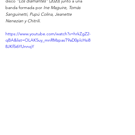
disco 
“Los diamantes”
 (2020) junto a una 
banda formada por 
Ine Maguire, Tomás 
Sanguinetti, Pupú Colina, Jeanette 
Nenezian y Chitrili. 
https://www.youtube.com/watch?v=hrkZgZ2-
qBA&list=OLAK5uy_mnRMzpasT9aD0plcHsi8
8JKf5i6YUnnqY