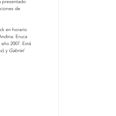
rá presentado 
nciones de 
ck en horario 
Andina. Eruca 
 año 2007. Está 
z) y 
Gabriel 