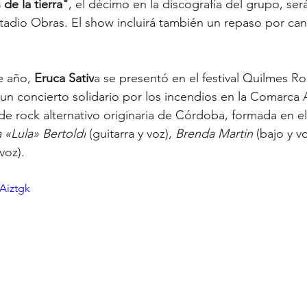
 de la tierra"
, el décimo en la discografía del grupo, se
stadio Obras. El show incluirá también un repaso por ca
 año, 
Eruca Sativ
a se presentó en el festival Quilmes Ro
e un concierto solidario por los incendios en la Comarca 
de rock alternativo originaria de Córdoba, formada en el
a «Lula» Bertoldi
 (guitarra y voz), 
Brenda Martin
 (bajo y vo
 voz).
Aiztgk