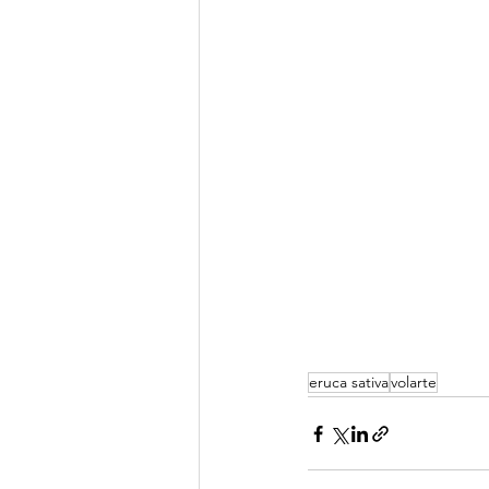
eruca sativa
volarte