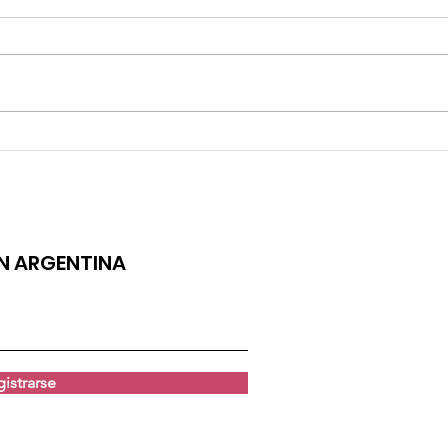
EL REG
TULI LANZA "25", SU NUEVO TEMA
ÓN ARGENTINA
istrarse