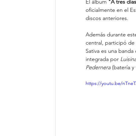
El álbum 
"A tres días
oficialmente en el E
discos anteriores.
Además durante este
central, participó d
Sativa es una banda 
integrada por 
Luisin
Pedernera
 (batería y
https://youtu.be/nTneT