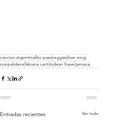
cancion argentina
fito paez
reggae
love song
nonpalidece
fabiana cantilo
dean fraser
jamaica
Ver todo
Entradas recientes