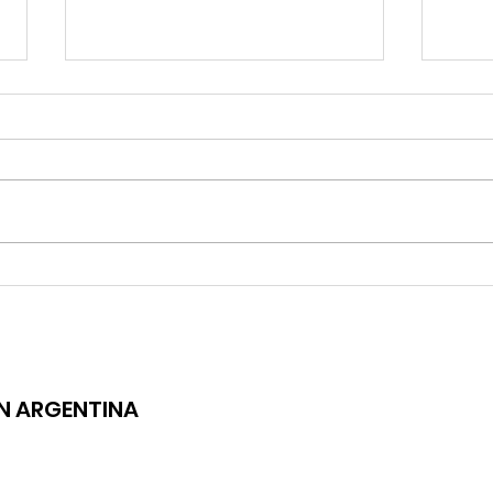
ÁNGELA LEIVA LANZA "GATO"
LUCIAN
ENAMORÉ
ÓN ARGENTINA