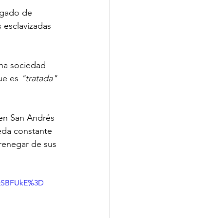
rgado de 
s esclavizadas 
una sociedad 
ue es 
"tratada"
en San Andrés 
eda constante 
 renegar de sus 
QSBFUkE%3D