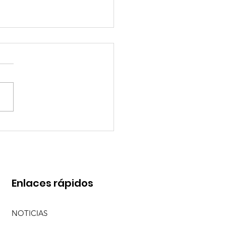
O PEREYRA Y SEBA MENDOZA CON "ME
 DE TI (EN VIVO)"
Enlaces rápidos
NOTICIAS