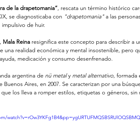
ra de la drapetomania”
, rescata un término histórico ca
XIX, se diagnosticaba con 
"drapetomania"
 a las persona
 impulsivo de huir.
, 
Mala Reina
 resignifica este concepto para describir a 
e una realidad económica y mental insostenible, pero q
oayuda, medicación y consumo desenfrenado.
anda argentina de 
nü metal 
y 
metal alternativo
, formada 
de Buenos Aires, en 2007. Se caracterizan por una búsqu
que los lleva a romper estilos, etiquetas o géneros, sin
e.com/watch?v=rOw3YKFg1B4&pp=ygURTUFMQSBSRUlOQSBM