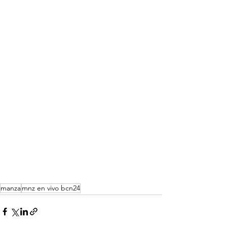
manza
mnz en vivo bcn24