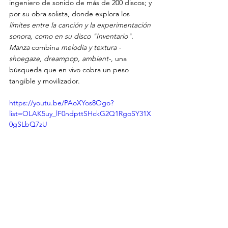
ingeniero de sonido de más de 200 discos; y 
por su obra solista, donde explora los
límites entre la canción y la experimentación 
sonora, como en su disco "Inventario".
Manza
 combina 
melodía y textura -
shoegaze, dreampop, ambient-
, una 
búsqueda que en vivo cobra un peso 
tangible y movilizador.
https://youtu.be/PAoXYos8Ogo?
list=OLAK5uy_lF0ndpttSHckG2Q1RgoSY31X
0gSLbQ7zU