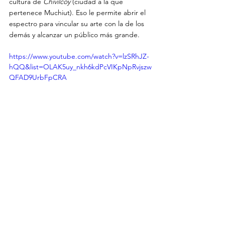
cultura de 
Chivilcoy 
(ciudad a la que 
pertenece Muchiut). Eso le permite abrir el 
espectro para vincular su arte con la de los 
demás y alcanzar un público más grande.
https://www.youtube.com/watch?v=lzSRhJZ-
hQQ&list=OLAK5uy_nkh6kdPcVIKpNpRvjszw
QFAD9UrbFpCRA