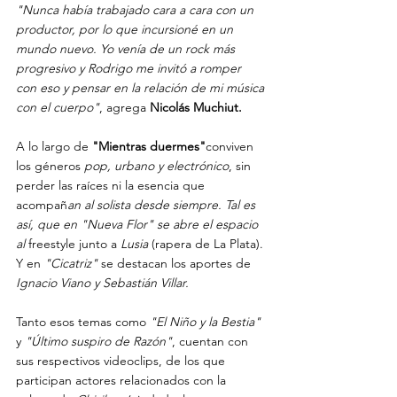
"Nunca había trabajado cara a cara con un 
productor, por lo que incursioné en un 
mundo nuevo. Yo venía de un rock más 
progresivo y Rodrigo me invitó a romper 
con eso y pensar en la relación de mi música 
con el cuerpo"
, agrega 
Nicolás Muchiut. 
A lo largo de 
"Mientras duermes"
conviven 
los géneros 
pop, urbano y electrónico
, sin 
perder las raíces ni la esencia que 
acompañ
an al solista desde siempre. Tal es 
así, que en "Nueva Flor" se abre el espacio 
al 
freestyle junto a 
Lusia
 (rapera de La Plata). 
Y en 
"Cicatriz"
 se destacan los aportes de
Ignacio Viano y Sebastián Villar. 
Tanto esos temas como 
"El Niño y la Bestia"
y 
"Último suspiro de Razón"
, cuentan con 
sus respectivos videoclips, de los que 
participan actores relacionados con la 