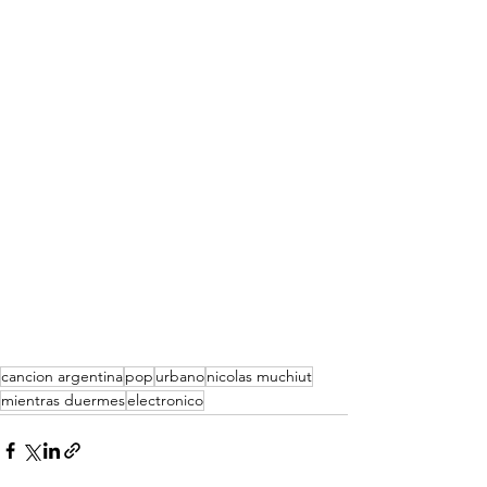
cancion argentina
pop
urbano
nicolas muchiut
mientras duermes
electronico