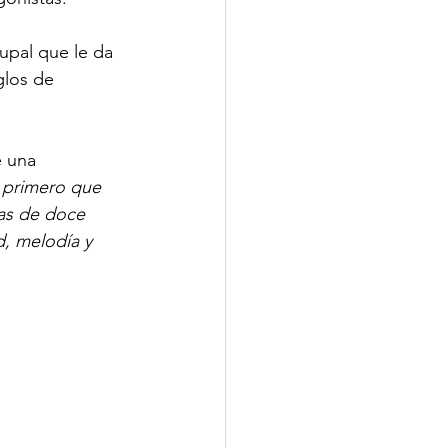
upal que le da 
glos de 
 una 
 primero que 
as de doce 
d, melodía y 