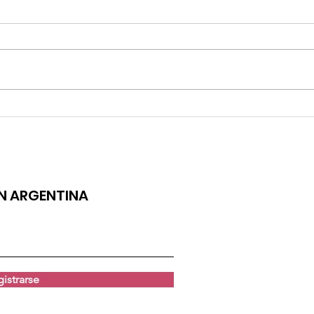
ÁNGELA LEIVA LANZA "GATO"
LUCIAN
ENAMORÉ
ÓN ARGENTINA
istrarse