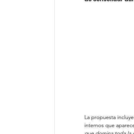
La propuesta incluye
internos que aparecen
que domina toda la c