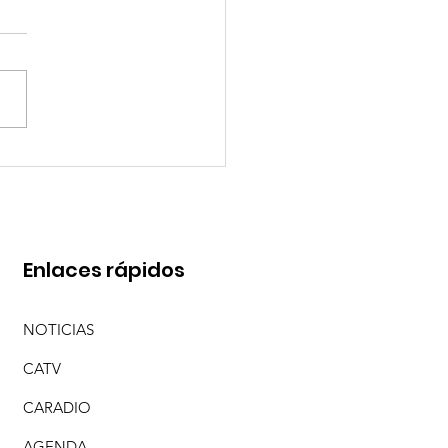
O PEREYRA Y SEBA MENDOZA CON "ME
 DE TI (EN VIVO)"
Enlaces rápidos
NOTICIAS
CATV
CARADIO
AGENDA