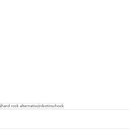
ä
hard rock alternativo
nikotinschock