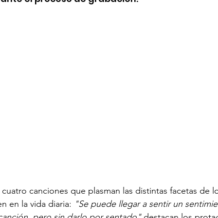
 cuatro canciones que plasman las distintas facetas de l
 en la vida diaria: 
"Se puede llegar a sentir un sentimi
anción, pero sin darlo por sentado"
 destacan los prota