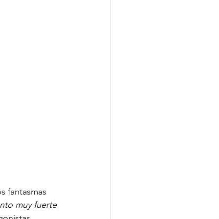
os fantasmas 
ento muy fuerte 
gonistas. 