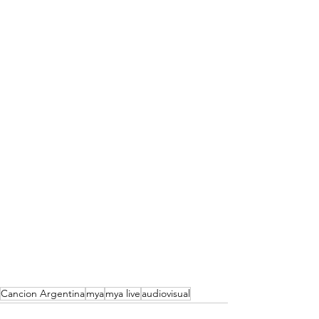
Cancion Argentina
mya
mya live
audiovisual