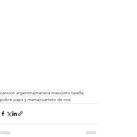
cancion argentina
mariana mazu
otro tavella
pobre papa y mama
cuarteto de nos