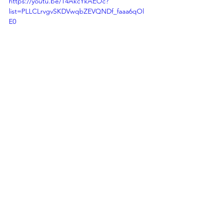
https://youtu.be/T4AkcYkAEOc?
list=PLLCLrvgvSKDVwqbZEVQNDf_faaa6qOl
E0