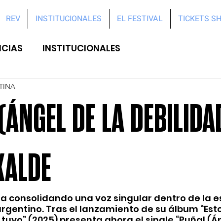
REV
INSTITUCIONALES
EL FESTIVAL
TICKETS S
ICIAS
INSTITUCIONALES
TINA
(ÁNGEL DE LA DEBILIDA
XALDE
úa consolidando una voz singular dentro de la e
rgentino. Tras el lanzamiento de su álbum “Esto”
 tuyo” (2025) presenta ahora el single “Puñal (Án