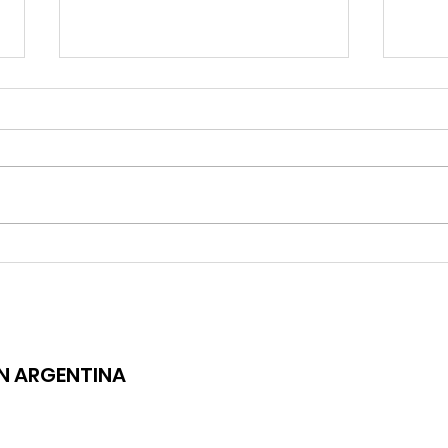
EL REG
TULI LANZA "25", SU NUEVO TEMA
ÓN ARGENTINA