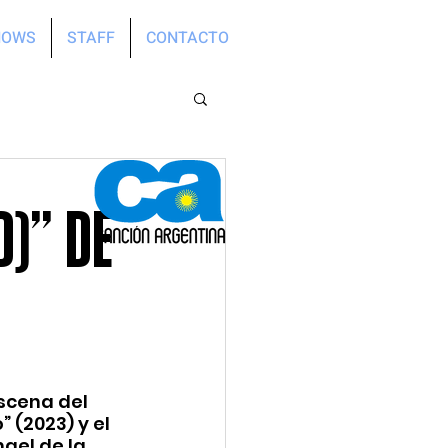
HOWS
STAFF
CONTACTO
D)” DE
scena del 
 (2023) y el 
gel de la 