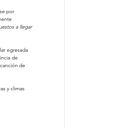
rse por 
mente 
stos a llegar 
lar egresada 
incia de 
 canción de 
as y climas 