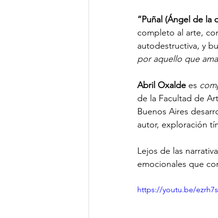
“Puñal (Ángel de la 
completo al arte, co
autodestructiva, y b
por aquello que ama
Abril Oxalde
 es 
comp
de la Facultad de Ar
Buenos Aires desarro
autor, exploración t
Lejos de las narrativ
emocionales que conv
https://youtu.be/ezrh