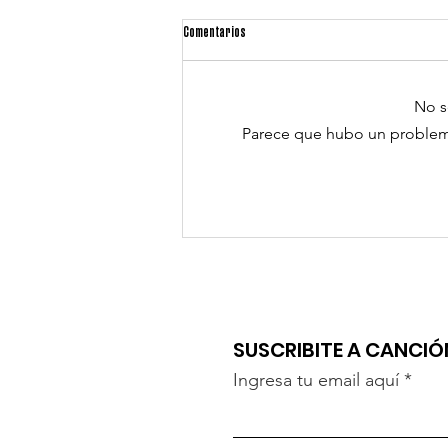
Comentarios
No s
Parece que hubo un problema 
"UN BESO" DE MARILINA Y LAUTA
SUSCRIBITE A CANCI
Ingresa tu email aquí