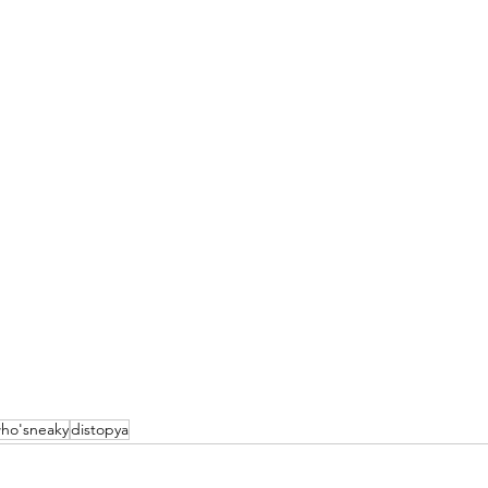
ho'sneaky
distopya