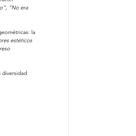
o”, “No era 
geométricas: la 
ores estéticos 
reso 
 diversidad 