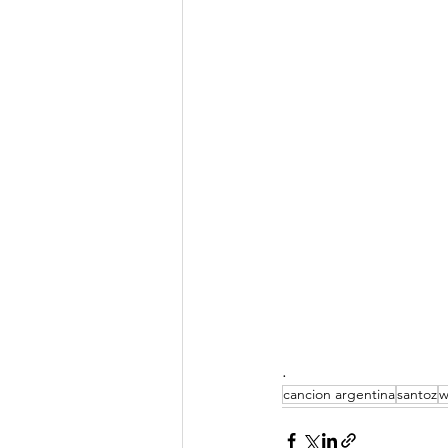
.
cancion argentina
santoz
w