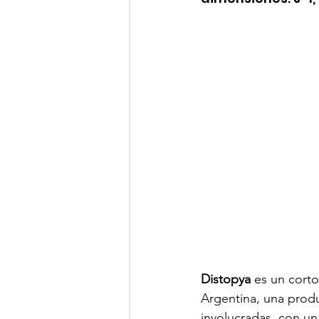
Distopya
 es un cort
Argentina, una prod
involucradas, con un