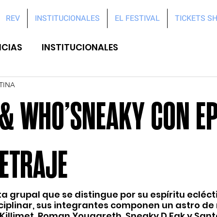
REV
INSTITUCIONALES
EL FESTIVAL
TICKETS S
ICIAS
INSTITUCIONALES
TINA
& WHO’SNEAKY CON EP
ETRAJE
 grupal que se distingue por su espíritu eclécti
iplinar, sus integrantes componen un astro de 
 Killimet, Roman Yougareth, Sneaky D.Fak y Sant