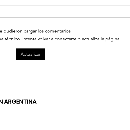
e pudieron cargar los comentarios
ÁNGELA LEIVA LANZA "GATO"
técnico. Intenta volver a conectarte o actualiza la página.
LUCIAN
Actualizar
ENAMORÉ
ÓN ARGENTINA