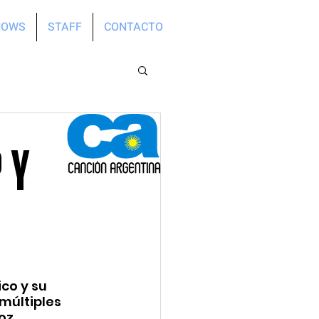
HOWS
STAFF
CONTACTO
 Y
co y su 
múltiples 
oz.