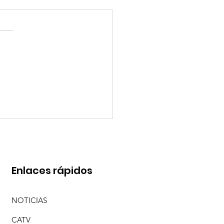
O PEREYRA Y SEBA MENDOZA CON "ME
 DE TI (EN VIVO)"
Enlaces rápidos
NOTICIAS
CATV