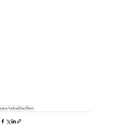
sara hebe
klan
flam