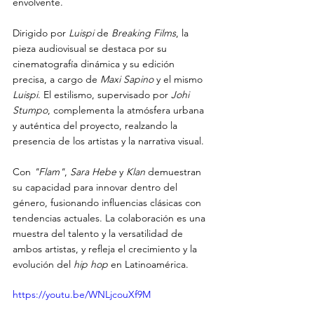
envolvente.
Dirigido por
 Luispi
 de 
Breaking Films
, la 
pieza audiovisual se destaca por su 
cinematografía dinámica y su edición 
precisa, a cargo de 
Maxi Sapino
 y el mismo
Luispi
. El estilismo, supervisado por 
Johi 
Stumpo
, complementa la atmósfera urbana 
y auténtica del proyecto, realzando la 
presencia de los artistas y la narrativa visual.
Con 
"Flam"
, 
Sara Hebe 
y 
Klan
 demuestran 
su capacidad para innovar dentro del 
género, fusionando influencias clásicas con 
tendencias actuales. La colaboración es una 
muestra del talento y la versatilidad de 
ambos artistas, y refleja el crecimiento y la 
evolución del 
hip hop 
en Latinoamérica.
https://youtu.be/WNLjcouXf9M