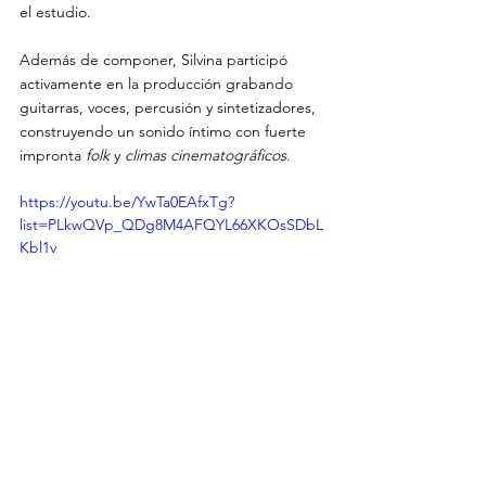
el estudio. 
Además de componer, Silvina participó 
activamente en la producción grabando 
guitarras, voces, percusión y sintetizadores, 
construyendo un sonido íntimo con fuerte 
impronta 
folk
 y 
climas cinematográficos
.
https://youtu.be/YwTa0EAfxTg?
list=PLkwQVp_QDg8M4AFQYL66XKOsSDbL
Kbl1v