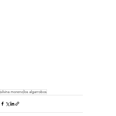
silvina moreno
los algarrobos