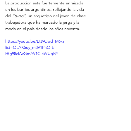
La producción está fuertemente enraizada 
en los barrios argentinos, reflejando la vida 
del 
"turro"
, un arquetipo del joven de clase 
trabajadora que ha marcado la jerga y la 
moda en el país desde los años noventa.
https://youtu.be/Ett9Opd_M6k?
list=OLAK5uy_m3V1PnO-E-
Hfg98clAvGmAV1CIc97UqBY