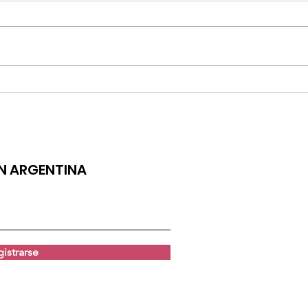
ÁNGELA LEIVA LANZA "GATO"
LUCIAN
ENAMORÉ
ÓN ARGENTINA
istrarse