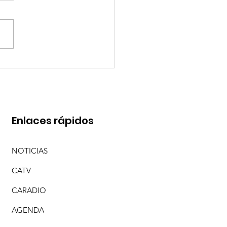
O PEREYRA Y SEBA MENDOZA CON "ME
 DE TI (EN VIVO)"
Enlaces rápidos
NOTICIAS
CATV
CARADIO
AGENDA