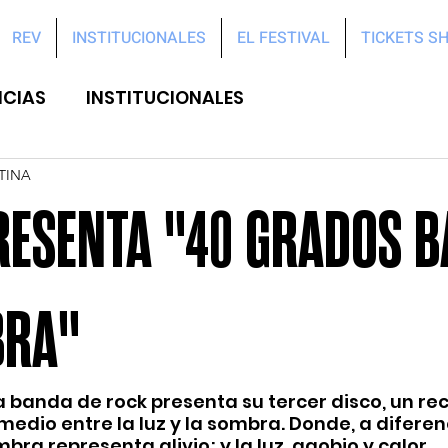
REV
INSTITUCIONALES
EL FESTIVAL
TICKETS S
ICIAS
INSTITUCIONALES
TINA
RESENTA "40 GRADOS 
BRA"
a banda de rock presenta su tercer disco, un rec
medio entre la luz y la sombra. Donde, a diferen
bra representa alivio; y la luz, agobio y calor.