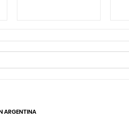
ÁNGELA LEIVA LANZA "GATO"
LUCIAN
ENAMORÉ
ÓN ARGENTINA