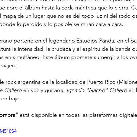
e abre el álbum hasta la coda mántrica que lo cierra. C
el mapa de un lugar que no es del todo luz ni del todo o
donde lo perdido y lo posible se miran cara a cara.
ano porteño en el legendario Estudios Panda, en el bar
ptura la intensidad, la crudeza y el espíritu de la banda 
cos en simultáneo. Este álbum promete sumergir a los oy
viajera.
e rock argentina de la localidad de Puerto Rico (Misione
é Gallero
 en voz y guitarra, 
Ignacio "Nacho" Gallero 
en 
 en bajo.
sombra”
 está disponible en todas las plataformas digitale
iM518S4