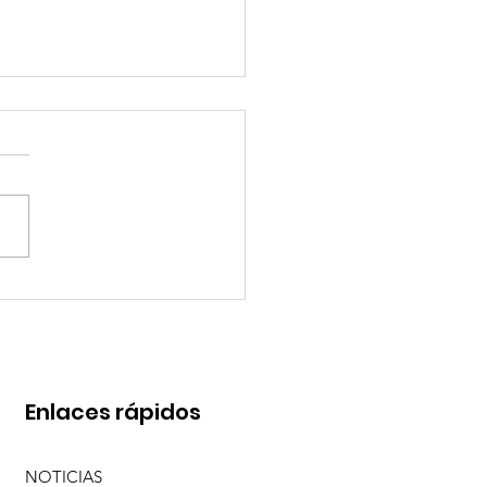
O PEREYRA Y SEBA MENDOZA CON "ME
 DE TI (EN VIVO)"
Enlaces rápidos
NOTICIAS