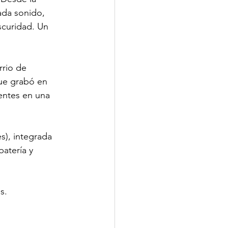
ada sonido, 
scuridad. Un 
rio de 
que grabó en 
entes en una 
s), integrada 
batería y 
s.