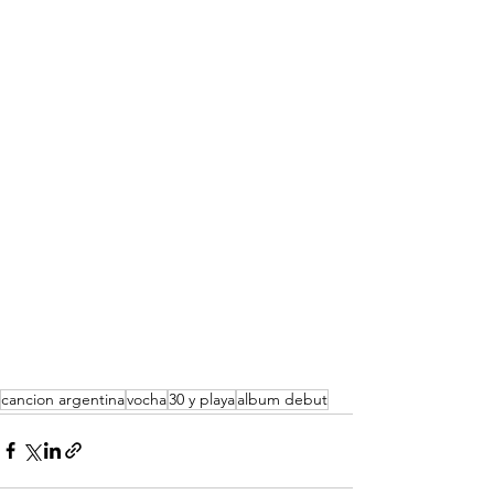
cancion argentina
vocha
30 y playa
album debut