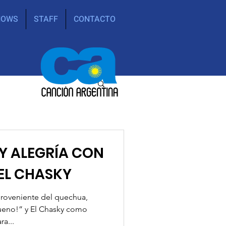
HOWS
STAFF
CONTACTO
 Y ALEGRÍA CON
 EL CHASKY
roveniente del quechua,
bueno!” y El Chasky como
a...