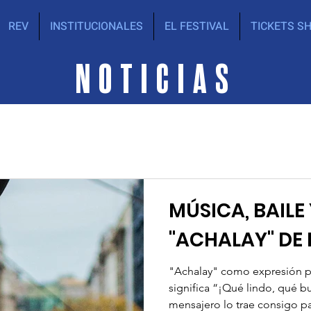
REV
INSTITUCIONALES
EL FESTIVAL
TICKETS S
NOTICIAS
MÚSICA, BAILE
"ACHALAY" DE
"Achalay" como expresión p
significa “¡Qué lindo, qué 
mensajero lo trae consigo par