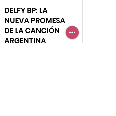
DELFY BP: LA
NUEVA PROMESA
DE LA CANCIÓN
ARGENTINA
Con sus trece años, es una niña estimulada
con la música desde sus orígenes. Ya en la
panza de su mamá se movía sin parar
cuando...