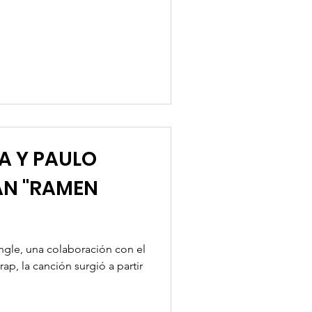
e una trilogía conceptual
ajes más provocadores. En
entina se sumer
A Y PAULO
AN "RAMEN
ingle, una colaboración con el
p, la canción surgió a partir