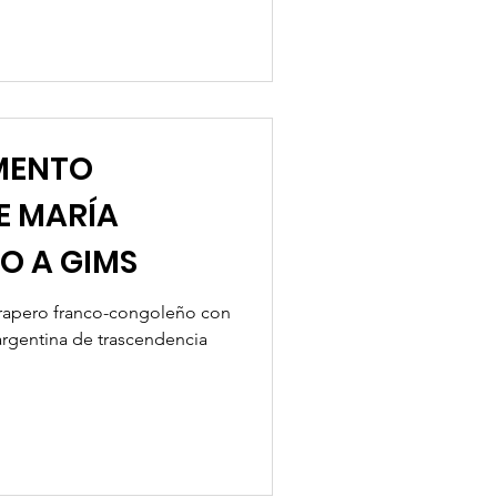
OMENTO
E MARÍA
O A GIMS
l rapero franco-congoleño con
 argentina de trascendencia