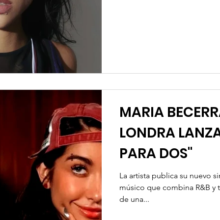
“Quimera” , que verá la luz próximamente, y presentó
“JoJo” , el primer capítulo d
dedicada a uno de sus person
este proyecto, la artista arg
MARIA BECERR
LONDRA LANZ
PARA DOS"
La artista publica su nuevo s
músico que combina R&B y tra
de una...