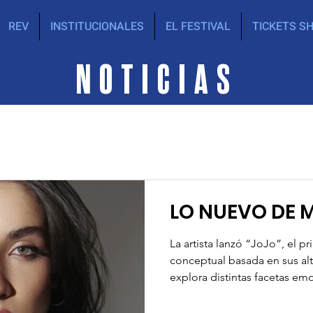
REV
INSTITUCIONALES
EL FESTIVAL
TICKETS S
NOTICIAS
LO NUEVO DE 
La artista lanzó “JoJo”, el pr
conceptual basada en sus alt
explora distintas facetas emo
de personajes que represent
creativos. María Becerra anunció su nuevo álbum