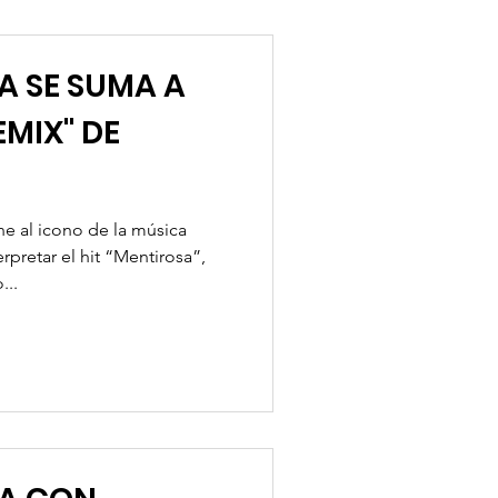
A SE SUMA A
MIX" DE
e al icono de la música
erpretar el hit “Mentirosa”,
...